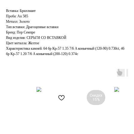
Вставка: Бриллиант
Проба: Au 585
Металл: Золото
Тип вставки: Драгоценные вставки
Бренд: Пер Семпре
Вид изделия: СЕРЬГИ СО ВСТАВКОЙ
Цвет металла: Желтое
Характеристика камней: 64 бр Кр-57 1.35 7/6 A коньячный (120-90) 0.730ct, 46
бр Кр-57 1.20 7/6 A коньячный (200-120) 0.374c
Скидка
15%