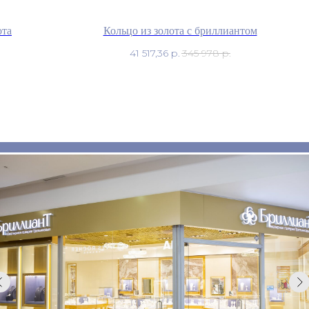
ота
Кольцо из золота с бриллиантом
41 517,36
р.
345 978
р.