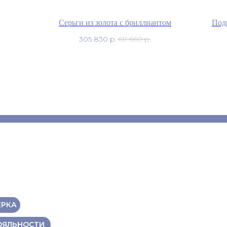
Серьги из золота с бриллиантом
Подв
305 830
р.
611 660
р.
ЕРКА
ОЯЛЬНОСТИ