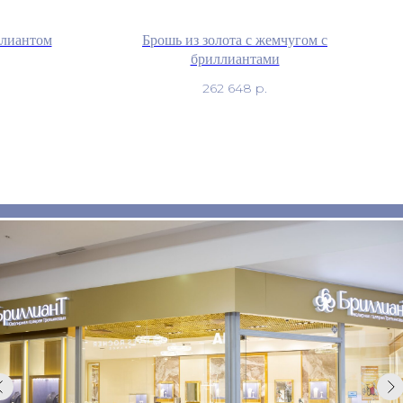
ллиантом
Брошь из золота с жемчугом с
бриллиантами
262 648
р.