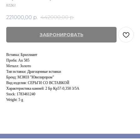
83361
221000,00
р.
442000,00
р.
ЗАБРОНИРОВАТЬ
Вставка: Бриллиант
Проба: Au 585
Металл: Золото
Тип вставки: Драгоценные вставки
Бренд: МЭЮЗ "Ювелирпром"
Вид изделия: СЕРЬГИ СО ВСТАВКОЙ
Характеристика камней: 2 Бр Кp57-0,350 3/5А
Stock: 1783461240
Weight: 5 g