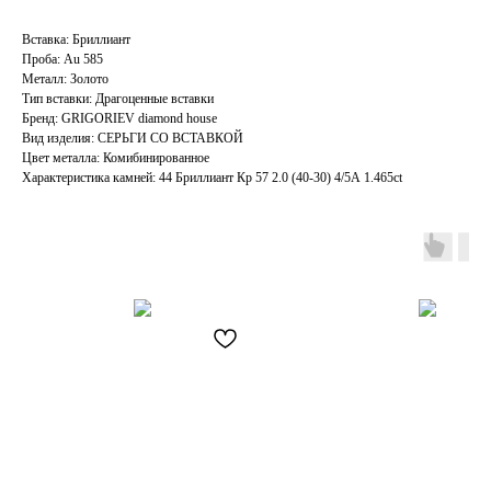
Вставка: Бриллиант
Проба: Au 585
Металл: Золото
Тип вставки: Драгоценные вставки
Бренд: GRIGORIEV diamond house
Вид изделия: СЕРЬГИ СО ВСТАВКОЙ
Цвет металла: Комибинированное
Характеристика камней: 44 Бриллиант Кр 57 2.0 (40-30) 4/5А 1.465ct