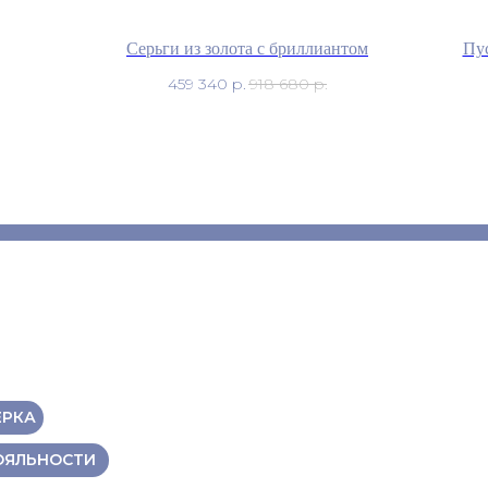
Серьги из золота с бриллиантом
Пус
459 340
р.
918 680
р.
ЕРКА
ОЯЛЬНОСТИ