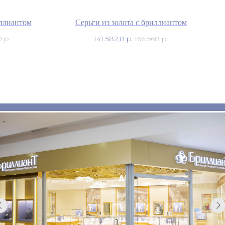
иллиантом
Серьги из золота с бриллиантом
0
р.
141 582,8
р.
166 568
р.