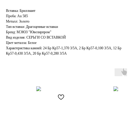
Вставка: Бриллиант
Проба: Au 585
Металл: Золото
Тип вставки: Драгоценные вставки
Бренд: МЭЮЗ "Ювелирпром"
Вид изделия: СЕРЬГИ СО ВСТАВКОЙ
Цвет металла: Белое
Характеристика камней: 24 Бр Кp57-1,370 3/5А, 2 Бр Кp57-0,100 3/5А, 12 Бр
Кp57-0,430 3/5А, 20 Бр Кp57-0,280 3/5А