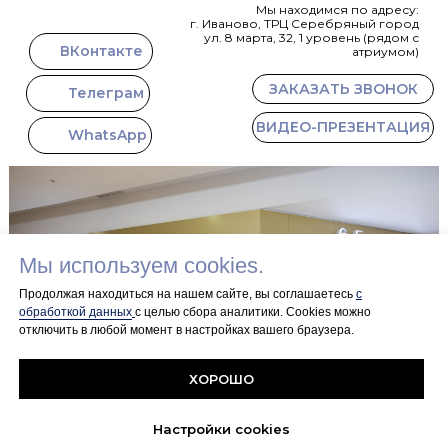
Мы находимся по адресу:
г. Иваново, ТРЦ Серебряный город
ул. 8 марта, 32, 1 уровень (рядом с
ВКонтакте
атриумом)
ЗАКАЗАТЬ ЗВОНОК
Телеграм
ВИДЕО-ПРЕЗЕНТАЦИЯ
WhatsApp
Мы используем cookies.
Продолжая находиться на нашем сайте, вы соглашаетесь
с
обработкой данных
с целью сбора аналитики. Сookies можно
отключить в любой момент в настройках вашего браузера.
+7 915 846 93
22
ПОЛИТИКА
DIAMOND@ZOLOTO37.COM
КОНФИДЕНЦИАЛЬНОСТИ
ХОРОШО
© 2026
ИП Третьякова Наталья Ивановна
Все права защищены.
Настройки cookies
Вся информация на сайте носит исключительно справочный характер
и ни при каких условиях не является публичной офертой.