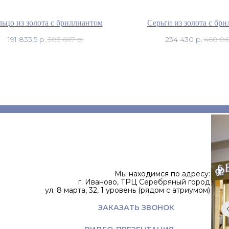
ьцо из золота с бриллиантом
Серьги из золота с бр
191 833,5
р.
383 667
р.
234 430
р.
468 8
Мы находимся по адресу:
г. Иваново, ТРЦ Серебряный город
ул. 8 марта, 32, 1 уровень (рядом с атриумом)
ЗАКАЗАТЬ ЗВОНОК