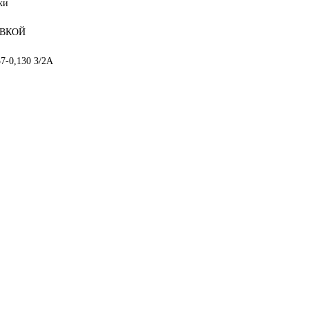
ки
АВКОЙ
7-0,130 3/2А