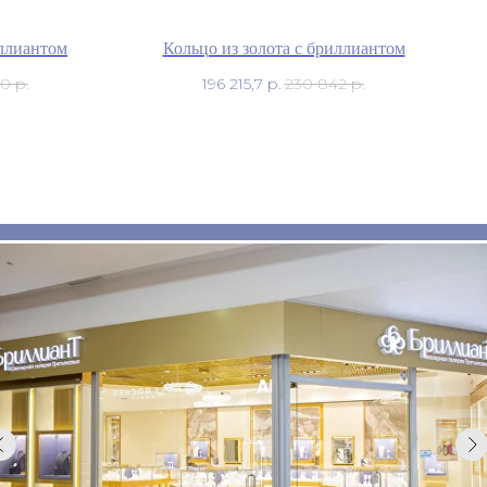
иллиантом
Кольцо из золота с бриллиантом
60
р.
196 215,7
р.
230 842
р.