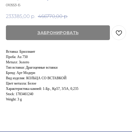
010553-Б
233385,00
р.
466770,00
р.
ЗАБРОНИРОВАТЬ
Вставка: Бриллиант
Проба: Au 750
Металл: Золото
Тип вставки: Драгоценные вставки
Бренд: Арт Модерн
Вид изделия: КОЛЬЦА СО ВСТАВКОЙ
Цвет металла: Белое
Характеристика камней: 1-Бр., Кр57, 3/5А, 0,235
Stock: 1783461240
Weight: 3 g